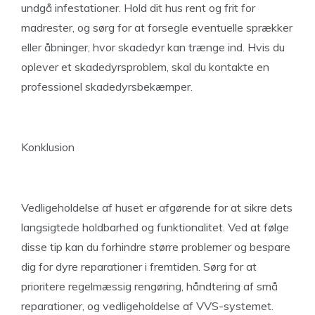
undgå infestationer. Hold dit hus rent og frit for
madrester, og sørg for at forsegle eventuelle sprækker
eller åbninger, hvor skadedyr kan trænge ind. Hvis du
oplever et skadedyrsproblem, skal du kontakte en
professionel skadedyrsbekæmper.
Konklusion
Vedligeholdelse af huset er afgørende for at sikre dets
langsigtede holdbarhed og funktionalitet. Ved at følge
disse tip kan du forhindre større problemer og bespare
dig for dyre reparationer i fremtiden. Sørg for at
prioritere regelmæssig rengøring, håndtering af små
reparationer, og vedligeholdelse af VVS-systemet.