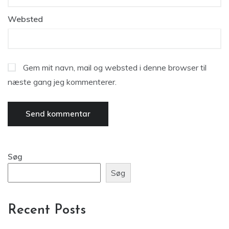
Websted
Gem mit navn, mail og websted i denne browser til
næste gang jeg kommenterer.
Søg
Søg
Recent Posts