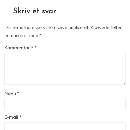
Skriv et svar
Din e-mailadresse vil ikke blive publiceret.
Krævede felter
er markeret med
*
Kommentar
*
Navn
*
E-mail
*