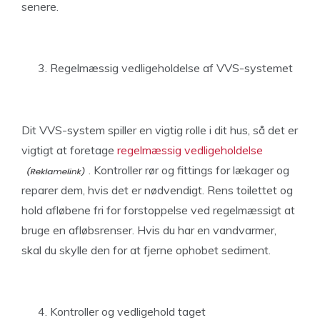
senere.
Regelmæssig vedligeholdelse af VVS-systemet
Dit VVS-system spiller en vigtig rolle i dit hus, så det er
vigtigt at foretage
regelmæssig vedligeholdelse
. Kontroller rør og fittings for lækager og
reparer dem, hvis det er nødvendigt. Rens toilettet og
hold afløbene fri for forstoppelse ved regelmæssigt at
bruge en afløbsrenser. Hvis du har en vandvarmer,
skal du skylle den for at fjerne ophobet sediment.
Kontroller og vedligehold taget