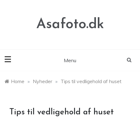
Skip
to
content
Asafoto.dk
Menu
Home
»
Nyheder
»
Tips til vedligehold af huset
Tips til vedligehold af huset