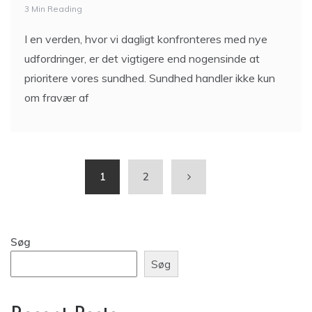
3 Min Reading
I en verden, hvor vi dagligt konfronteres med nye
udfordringer, er det vigtigere end nogensinde at
prioritere vores sundhed. Sundhed handler ikke kun
om fravær af
1
2
Søg
Søg